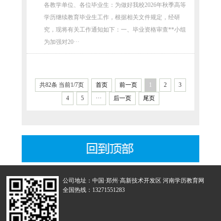
等学历继续教育毕业生工作的通知
各教学单位、各位毕业生：为做好我校2026年秋季高等
学历继续教育毕业生工作，根据相关文件规定，经研
究，现将有关工作通知如下：一、毕业资格审查**小组
为加强对20···
共82条 当前1/7页
首页
前一页
1
2
3
4
5
···
后一页
尾页
公司地址：中国·郑州·高新技术开发区 河南学历教育网
全国热线：13271551283