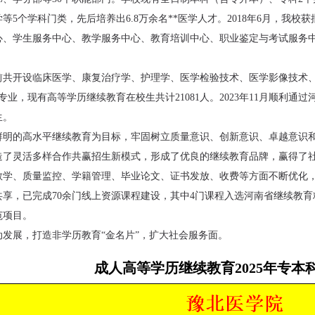
等5个学科门类，先后培养出6.8万余名**医学人才。2018年6月，我
心、学生服务中心、教学服务中心、教育培训中心、职业鉴定与考试服务
前共开设临床医学、康复治疗学、护理学、医学检验技术、医学影像技术、
专业，现有高等学历继续教育在校生共计21081人。2023年11月顺利
生。
鲜明的高水平继续教育为目标，牢固树立质量意识、创新意识、卓越意识
造了灵活多样合作共赢招生新模式，形成了优良的继续教育品牌，赢得了
教学、质量监控、学籍管理、毕业论文、证书发放、收费等方面不断优化
享，已完成70余门线上资源课程建设，其中4门课程入选河南省继续教
范项目。
南阳师范学院成人高等学历继续教育2025
河南大学成人高等学历继续教育2
教育2025
发展，打造非学历教育“金名片”，扩大社会服务面。
年专本科招生简章
本科招生简章
章
成人高等学历继续教育2025年专本