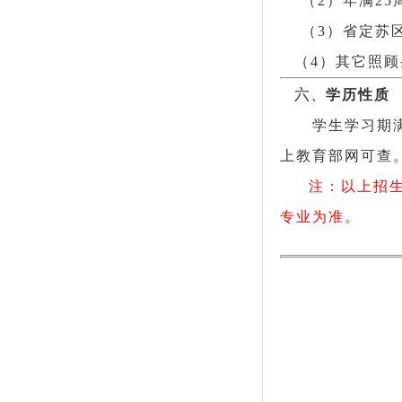
（2）年满2
（3）省定苏
（4）其它照
六、
学历性质
学生学习期满
上教育部网可查
注：以上招
专业为准。