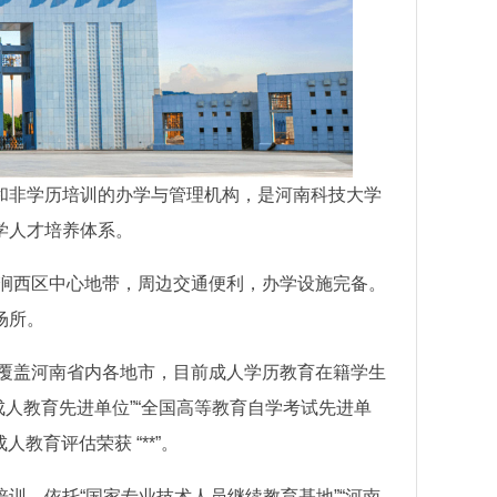
和非学历培训的办学与管理机构，是河南科技大学
学人才培养体系。
市涧西区中心地带，周边交通便利，办学设施完备。
场所。
025年专
点覆盖河南省内各地市，目前成人学历教育在籍学生
豫北医学院成人高等学历继续教育2025年
黄河科技学院成人高等学历继续教
成人教育先进单位”“全国高等教育自学考试先进单
专本科招生简章
年专本科招生简章
教育评估荣获 “**”。
训，依托“国家专业技术人员继续教育基地”“河南