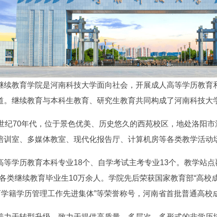
继续教育学院是河南科技大学面向社会，开展成人高等学历教育
道。继续教育与本科生教育、研究生教育共同构成了河南科技大
0世纪70年代，位于景色优美、历史悠久的西苑校区，地处洛阳
培训室、多媒体教室、现代化报告厅、计算机房等各类教学活动
南阳师范学院成人高等学历继续教育2025
河南大学成人高等学历继续教育2
教育2025
高等学历教育本科专业18个、自学考试主考专业13个。教学站
年专本科招生简章
本科招生简章
章
养各类继续教育毕业生10万余人。学院先后荣获国家教育部“高校
育学籍学历管理工作先进集体”等荣誉称号，河南省首批普通高校成人
着力于转型升级，致力于提供高质量、多层次、多形式的非学历培