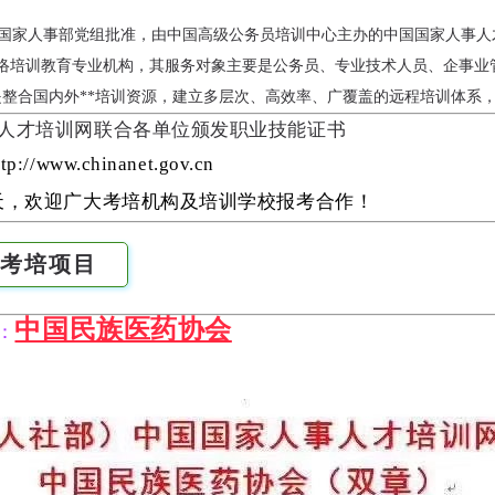
经原国家人事部党组批准，由中国高级公务员培训中心主办的中国国家人事
*网络培训教育专业机构，其服务对象主要是公务员、专业技术人员、企事
景是整合国内外**培训资源，建立多层次、高效率、广覆盖的远程培训体系
人才培训网联合各单位颁发职业技能证书
//www.chinanet.gov.cn
天，欢迎广大考培机构及培训学校报考合作！
大考培项目
学高等学历继续教育
南阳师范学院成人高等学
黄河交通学院成人高等学历继续教育2025
中国民族医药协会
预告
年专本科招
：
年专本科招生简章