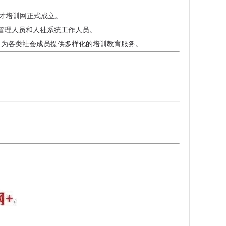
人才培训网正式成立。
业管理人员和人社系统工作人员。
，为各类社会成员提供多样化的培训教育服务。
历继续教育2025
河南大学成人高等学历继续教育2025年专
豫北医学院成人高等学历继
生简章
本科招生简章
专本科招生