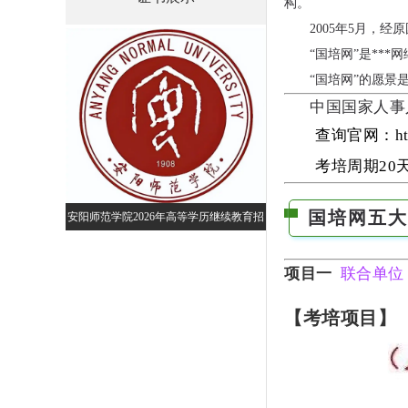
构。
2005年5月，
“国培网”是**
“国培网”的愿
中国国家人事
查询官网：http:
考培周期20
国培网五
年高等学历继续教育招
2026年河南中医药大
2026年河南师范大学高等继续教育招生简
简章
招生
章预告
项目一
联合单位
【考培项目】